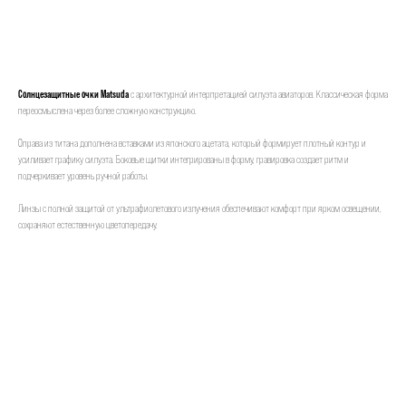
Уточнить наличие
Солнцезащитные очки Matsuda
с архитектурной интерпретацией силуэта авиаторов. Классическая форма
переосмыслена через более сложную конструкцию.
Оправа из титана дополнена вставками из японского ацетата, который формирует плотный контур и
усиливает графику силуэта. Боковые щитки интегрированы в форму, гравировка создает ритм и
подчеркивает уровень ручной работы.
Линзы с полной защитой от ультрафиолетового излучения обеспечивают комфорт при ярком освещении,
сохраняют естественную цветопередачу.