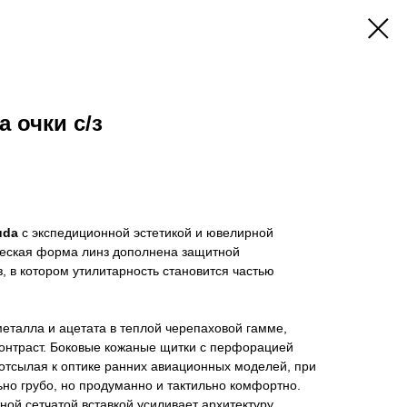
 очки c/з
uda
с экспедиционной эстетикой и ювелирной
ческая форма линз дополнена защитной
, в котором утилитарность становится частью
еталла и ацетата в теплой черепаховой гамме,
контраст. Боковые кожаные щитки с перфорацией
отсылая к оптике ранних авиационных моделей, при
но грубо, но продуманно и тактильно комфортно.
ной сетчатой вставкой усиливает архитектуру