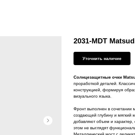
2031-MDT Matsuda
Уточнить наличие
Солнцезащитные очки Mats
проработкой деталей. Класси
конструкцией, формируя образ
визуального языка.
Фронт выполнен в сочетании м
создающей глубину и мягкий 
добавляют объем и характер, 
этом не выглядят функциональ
Металлический мост с деликат