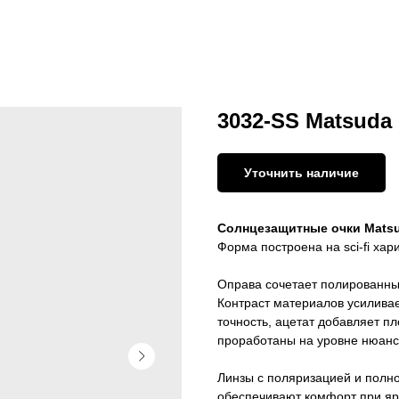
3032-SS Matsuda 
Уточнить наличие
Солнцезащитные очки Mats
Форма построена на sci-fi хар
Оправа сочетает полированны
Контраст материалов усиливае
точность, ацетат добавляет п
проработаны на уровне нюанс
Линзы с поляризацией и полн
обеспечивают комфорт при яр