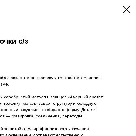
очки с/з
uda
с акцентом на графику и контраст материалов.
изме.
й серебристый металл и глянцевый черный ацетат.
т графику: металл задает структуру и холодную
лотность и визуально «собирает» форму. Детали
ов — гравировка, соединения, переходы.
ой защитой от ультрафиолетового излучения
ком освещении, сохраняют естественную