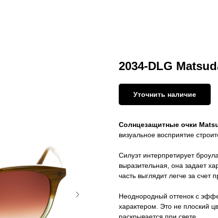
2034-DLG Matsuda
Уточнить наличие
Солнцезащитные очки Mats
визуальное восприятие строит
Силуэт интерпретирует броул
выразительная, она задает ха
часть выглядит легче за счет 
Неоднородный оттенок с эффе
характером. Это не плоский цв
раскрывается при свете.