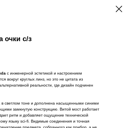
 очки с/з
uda
с инженерной эстетикой и настроением
я вокруг круглых линз, но это не цитата из
 альтернативной реальности, где дизайн подчинен
 в светлом тоне и дополнена насыщенными синими
ими замкнутую конструкцию. Витой мост работает
адает ритм и добавляет ощущение технической
ому языку sci-fi. Видимые соединения и точная
печатление предмета, собранного как прибор, а не