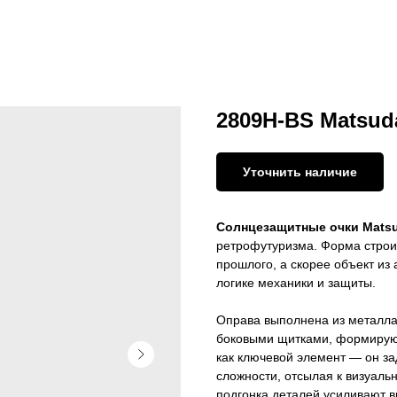
2809H-BS Matsuda
Уточнить наличие
Солнцезащитные очки Mats
ретрофутуризма. Форма строитс
прошлого, а скорее объект из
логике механики и защиты.
Оправа выполнена из металла
боковыми щитками, формирующ
как ключевой элемент — он з
сложности, отсылая к визуальн
подгонка деталей усиливают в