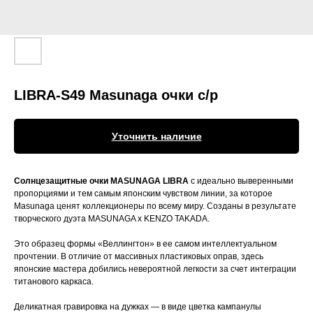
LIBRA-S49 Masunaga очки с/p
Уточнить наличие
Солнцезащитные очки MASUNAGA LIBRA
с идеально выверенными
пропорциями и тем самым японским чувством линии, за которое
Masunaga ценят коллекционеры по всему миру. Созданы в результате
творческого дуэта MASUNAGA x KENZO TAKADA.
Это образец формы «Веллингтон» в ее самом интеллектуальном
прочтении. В отличие от массивных пластиковых оправ, здесь
японские мастера добились невероятной легкости за счет интеграции
титанового каркаса.
Деликатная гравировка на дужках — в виде цветка кампанулы