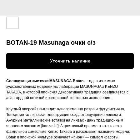
BOTAN-19 Masunaga очки с/з
Уточнить наличие
Солнцезащитные очки MASUNAGA Botan
— одна из самых
художественных моделей коллаборации MASUNAGA x KENZO
TAKADA, в которой японская декоративная традиция соединяется с
авангардной оптикой и ювелирной тонкостью исполнения.
Круглый оверсайз выглядит одновременно ретро и футуристично.
Тонкая металлическая конструкция создает ощущение легкости.
Ажурные металлические вставки на линзах - дань традиционным
японским заколкам [kanzashi]. А цветочный орнамент отсылает к
фамильной символике Kenzo Takada и раскрывает название модели:
Botan в японской культуре означает «пион» — символ красоты,