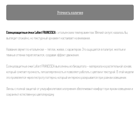
Уточнить наличие
Солнцезащитные очки Lafont FRANCESCA
с итальянским темпераментом. Мягкий силуэт, казалось бы,
выглядит спокойно, но текстурный орнамент настаивает на внимании.
Название звучит по-итальянски — теплое, живое, с характером. Это ощущается в палитре: желтые и
темные оттенки переплетаются, создавая эффект движения.
Солнцезащитные очки Lafont FRANCESCA выполнены из биоацетата — материала на растительной основе,
который сочетает прочность, гипоаллергенность и позволяет работать с цветом и текстурой. В этой модели
это проявляется через пестроту паттерна, который интересно раскрывается при разном освещении.
Линзы с полной защитой от ультрафиолетового излучения обеспечивают комфорт при ярком освещении и
сохраняют естественную цветопередачу.