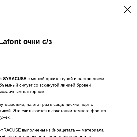
afont очки с/з
nt SYRACUSE
с мягкой архитектурой и настроением
бъемный силуэт со вскинутой линией бровей
мозаичным паттерном.
утешествие, на этот раз в сицилийский порт с
тикой. Это считывается в сочетании темного фронта
ужек.
 SYRACUSE выполнены из биоацетата — материала
рый сочетает прочность, гипоаллергенность и