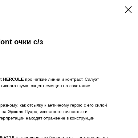
nt очки c/з
nt HERCULE
про четкие линии и контраст. Силуэт
ативного шума, акцент смещен на сочетание
разному: как отсылку к античному герою с его силой
к на Эркюля Пуаро, известного точностью и
терпретации находят отражение в конструкции
 HERCULE выполнены из биоацетата — материала на