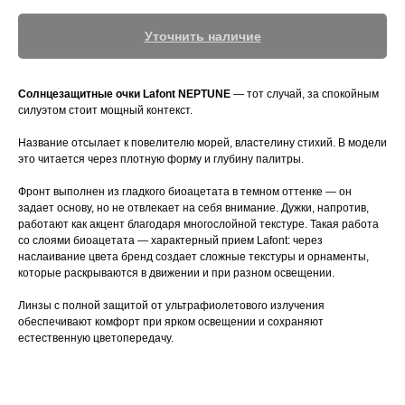
Уточнить наличие
Солнцезащитные очки Lafont NEPTUNE
— тот случай, за спокойным
силуэтом стоит мощный контекст.
Название отсылает к повелителю морей, властелину стихий. В модели
это читается через плотную форму и глубину палитры.
Фронт выполнен из гладкого биоацетата в темном оттенке — он
задает основу, но не отвлекает на себя внимание. Дужки, напротив,
работают как акцент благодаря многослойной текстуре. Такая работа
со слоями биоацетата — характерный прием Lafont: через
наслаивание цвета бренд создает сложные текстуры и орнаменты,
которые раскрываются в движении и при разном освещении.
Линзы с полной защитой от ультрафиолетового излучения
обеспечивают комфорт при ярком освещении и сохраняют
естественную цветопередачу.