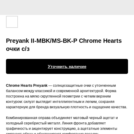
Preyank II-MBK/MS-BK-P Chrome Hearts
очки c/з
Уточнить наличие
Chrome Hearts Preyank
— солнцезащитные очки с утонченным
балансом между классикой и современной архитектурой. Форма
построена на мягко скругленной геометрии с четким верхним
контуром: силуэт выглядит интеллигентным и легким, сохраняя
характерную для бренда визуальную плотность и ощущение качества.
Комбинированная оправа объединяет матовый черный ацетат и
холодный серебристый металл. Линия фронта добавляет
графичность и акцентирует конструкцию, а ацетатные элементы