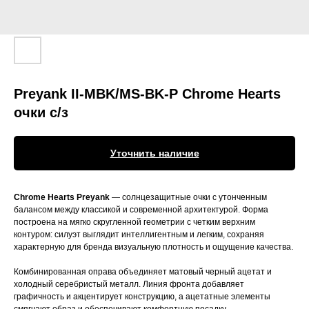
Preyank II-MBK/MS-BK-P Chrome Hearts
очки c/з
Уточнить наличие
Chrome Hearts Preyank
— солнцезащитные очки с утонченным
балансом между классикой и современной архитектурой. Форма
построена на мягко скругленной геометрии с четким верхним
контуром: силуэт выглядит интеллигентным и легким, сохраняя
характерную для бренда визуальную плотность и ощущение качества.
Комбинированная оправа объединяет матовый черный ацетат и
холодный серебристый металл. Линия фронта добавляет
графичность и акцентирует конструкцию, а ацетатные элементы