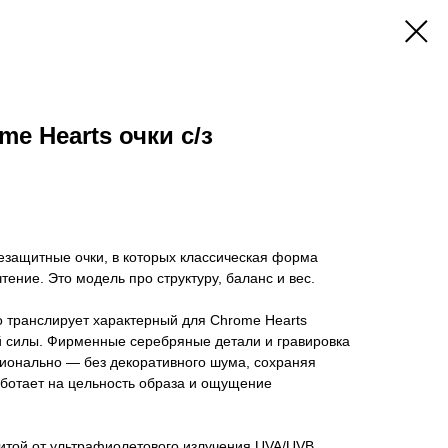
e Hearts очки с/з
защитные очки, в которых классическая форма
тение. Это модель про структуру, баланс и вес.
о транслирует характерный для Chrome Hearts
й силы. Фирменные серебряные детали и гравировка
ционально — без декоративного шума, сохраняя
аботает на цельность образа и ощущение
щитой от ультрафиолетового излучения UVA/UVB